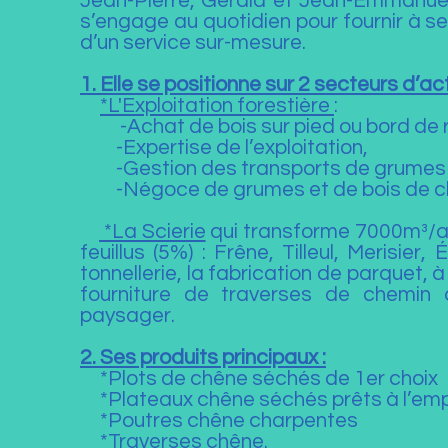
Jean-Pierre, Gérald et Jean-Emmanue
s’engage au quotidien pour fournir à s
d’un service sur-mesure.
1. Elle se positionne sur 2 secteurs d’act
*L'Exploitation forestière
:
-Achat de bois sur pied ou bord de r
-Expertise de l’exploitation,
-Gestion des transports de grumes
-Négoce de grumes et de bois de cha
*La Scierie
qui transforme 7000m³/a
feuillus (5%) : Frêne, Tilleul, Merisier,
tonnellerie, la fabrication de parquet, 
fourniture de traverses de chemin
paysager.
2. Ses produits principaux :
*Plots de chêne séchés de 1er choix
*Plateaux chêne séchés prêts à l’emp
*Poutres chêne charpentes
*Traverses chêne.