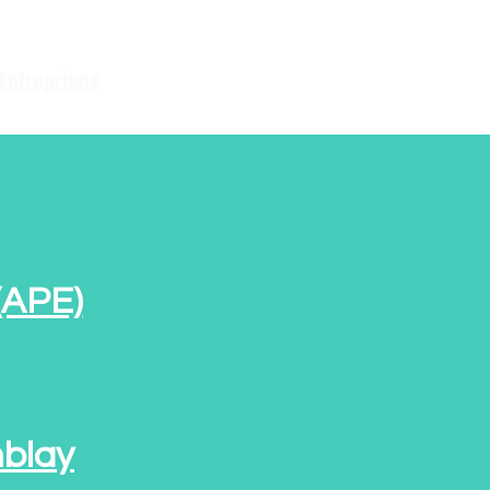
Entreprises
(APE)
mblay